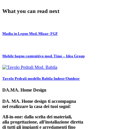
What you can read next
Madia in Legno Mod. Mizar- FGF
Mobile bagno contenitivo mod. Time – Idea Group
Tavolo Pedrali modello Babila Indoor/Outdoor
DA.MA. Home Design
DA. MA. Home design ti accompagna
nel realizzare la casa dei tuoi sogni!
All-in-one: dalla scelta dei materiali,
alla progettazione, all’installazione diretta
di tutti gli impianti e arredamenti fino